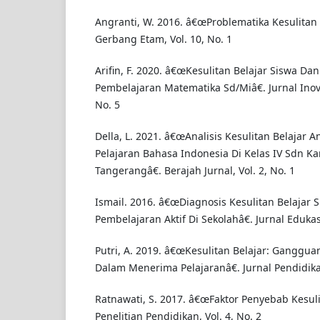
Angranti, W. 2016. â€œProblematika Kesulitan 
Gerbang Etam, Vol. 10, No. 1
Arifin, F. 2020. â€œKesulitan Belajar Siswa 
Pembelajaran Matematika Sd/Miâ€. Jurnal Inovas
No. 5
Della, L. 2021. â€œAnalisis Kesulitan Belajar 
Pelajaran Bahasa Indonesia Di Kelas IV Sdn K
Tangerangâ€. Berajah Jurnal, Vol. 2, No. 1
Ismail. 2016. â€œDiagnosis Kesulitan Belajar 
Pembelajaran Aktif Di Sekolahâ€. Jurnal Edukasi
Putri, A. 2019. â€œKesulitan Belajar: Ganggua
Dalam Menerima Pelajaranâ€. Jurnal Pendidikan 
Ratnawati, S. 2017. â€œFaktor Penyebab Kesuli
Penelitian Pendidikan, Vol. 4, No. 2